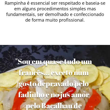
Rampinha é essencial ser respeitado e baseia-se
em alguns procedimentos simples mas
fundamentais, ser demolhado e confeccionado
de forma muito profissional.
"Sou em quase tudo um
francês... exceto num
gosto depravado pelo
fadinho e no jus amor
pelo Bacalhau de