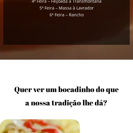
4ª Feira – Feijoada à Transmontana
5ª Feira – Massa à Lavrador
6ª Feira – Rancho
Quer ver um bocadinho do que
a nossa tradição lhe dá?