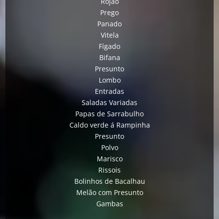
Rojão
Prego
Panado
Vitela
Fígado
Bifana
Presunto
Lombo
Entradas
Saladas Variadas
Papas de Sarrabulho
Caldo verde á Rampinha
Presunto
Polvo
Marisco
Rissois
Bolinhos de Bacalhau
Melão com Presunto
Gambas