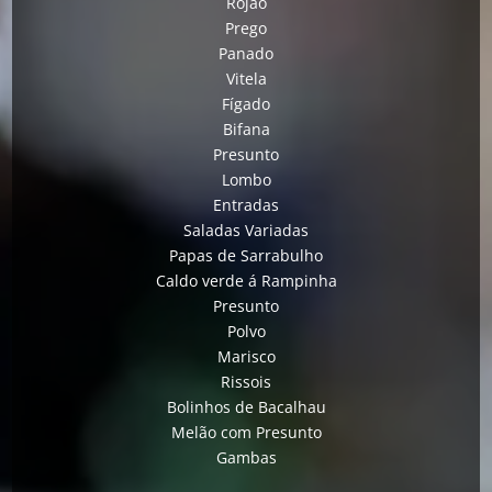
Rojão
Prego
Panado
Vitela
Fígado
Bifana
Presunto
Lombo
Entradas
Saladas Variadas
Papas de Sarrabulho
Caldo verde á Rampinha
Presunto
Polvo
Marisco
Rissois
Bolinhos de Bacalhau
Melão com Presunto
Gambas