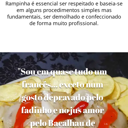
Rampinha é essencial ser respeitado e baseia-se
em alguns procedimentos simples mas
fundamentais, ser demolhado e confeccionado
de forma muito profissional.
"Sou em quase tudo um
francês... exceto num
gosto depravado pelo
fadinho e no jus amor
pelo Bacalhau de