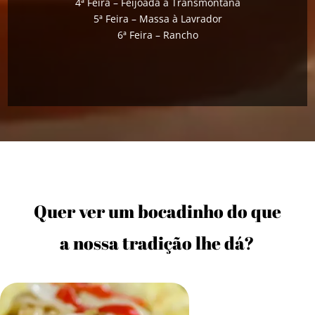
4ª Feira – Feijoada à Transmontana
5ª Feira – Massa à Lavrador
6ª Feira – Rancho
Quer ver um bocadinho do que
a nossa tradição lhe dá?