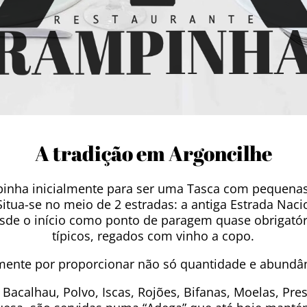
A tradição em Argoncilhe
mpinha inicialmente para ser uma Tasca com pequen
Situa-se no meio de 2 estradas: a antiga Estrada Nacio
u desde o início como ponto de paragem quase obrigat
típicos, regados com vinho a copo.
mente por proporcionar não só quantidade e abundâ
Bacalhau, Polvo, Iscas, Rojões, Bifanas, Moelas, Pres