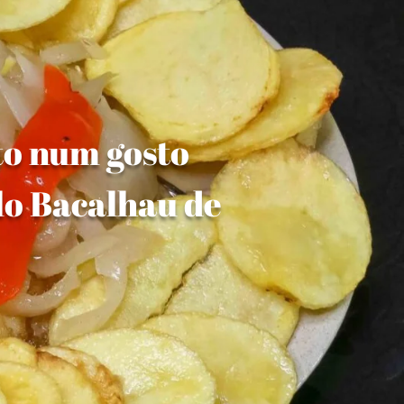
to num gosto
lo Bacalhau de