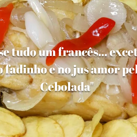
e tudo um francês... exce
 fadinho e no jus amor pe
Cebolada"