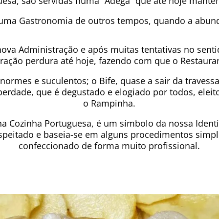
esa, são servidas numa “Adega” que até hoje mantém 
 uma Gastronomia de outros tempos, quando a abund
va Administração e após muitas tentativas no sentid
stração perdura até hoje, fazendo com que o Restaur
enormes e suculentos; o Bife, quase a sair da travessa
erdade, que é degustado e elogiado por todos, eleit
o Rampinha.
na Cozinha Portuguesa, é um símbolo da nossa Ident
espeitado e baseia-se em alguns procedimentos sim
confeccionado de forma muito profissional.