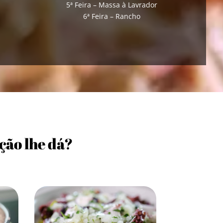
5ª Feira – Massa à Lavrador
6ª Feira – Rancho
ção lhe dá?