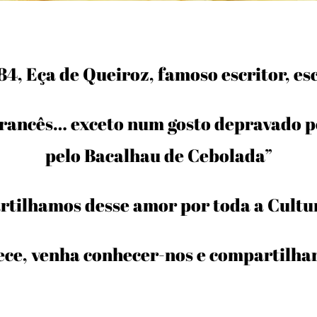
4, Eça de Queiroz, famoso escritor, es
rancês… exceto num gosto depravado pe
pelo Bacalhau de Cebolada”
tilhamos desse amor por toda a Cultur
ece, venha conhecer-nos e compartilha