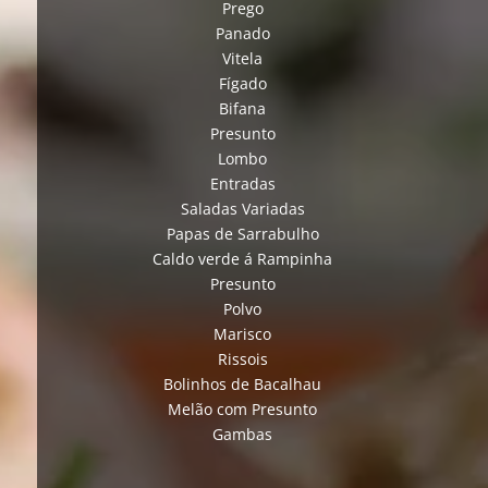
Prego
Panado
Vitela
Fígado
Bifana
Presunto
Lombo
Entradas
Saladas Variadas
Papas de Sarrabulho
Caldo verde á Rampinha
Presunto
Polvo
Marisco
Rissois
Bolinhos de Bacalhau
Melão com Presunto
Gambas