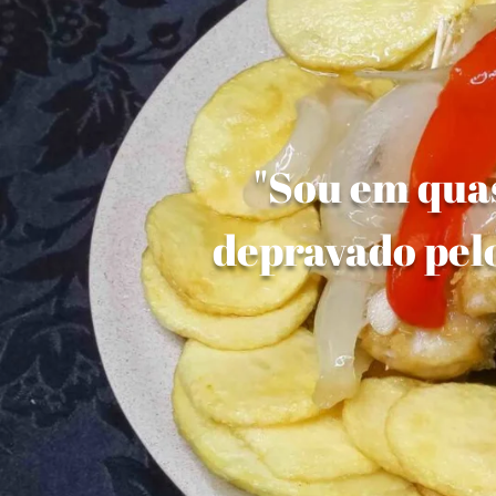
"Sou em quas
depravado pelo