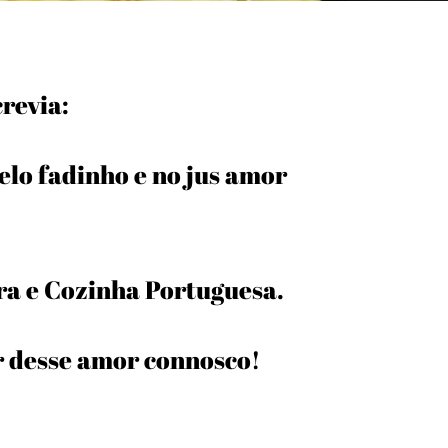
crevia:
lo fadinho e no jus amor
a e Cozinha Portuguesa.
r desse amor connosco!