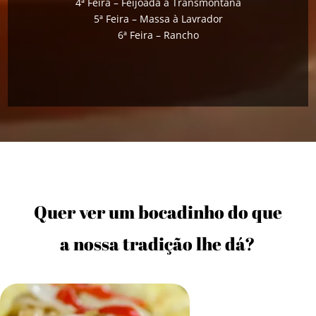
4ª Feira – Feijoada à Transmontana
5ª Feira – Massa à Lavrador
6ª Feira – Rancho
Quer ver um bocadinho do que
a nossa tradição lhe dá?