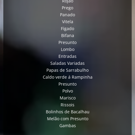
Rojão
Prego
Panado
Vitela
Fígado
Bifana
Presunto
Lombo
Entradas
Saladas Variadas
Papas de Sarrabulho
Caldo verde á Rampinha
Presunto
Polvo
Marisco
Rissois
Bolinhos de Bacalhau
Melão com Presunto
Gambas