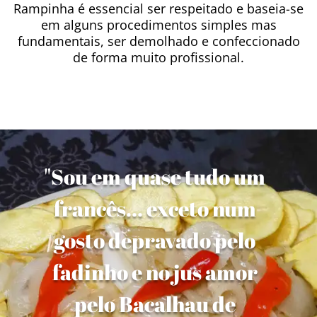
Rampinha é essencial ser respeitado e baseia-se
em alguns procedimentos simples mas
fundamentais, ser demolhado e confeccionado
de forma muito profissional.
"Sou em quase tudo um
francês... exceto num
gosto depravado pelo
fadinho e no jus amor
pelo Bacalhau de