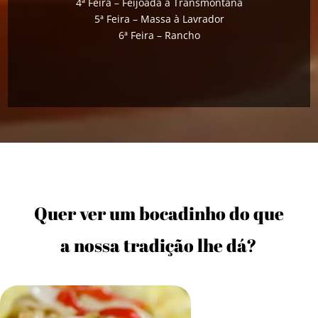
4ª Feira – Feijoada à Transmontana
5ª Feira – Massa à Lavrador
6ª Feira – Rancho
Quer ver um bocadinho do que
a nossa tradição lhe dá?