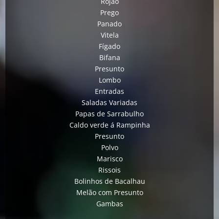
Rojão
Prego
Panado
Vitela
Fígado
Bifana
Presunto
Lombo
Entradas
Saladas Variadas
Papas de Sarrabulho
Caldo verde á Rampinha
Presunto
Polvo
Marisco
Rissois
Bolinhos de Bacalhau
Melão com Presunto
Gambas