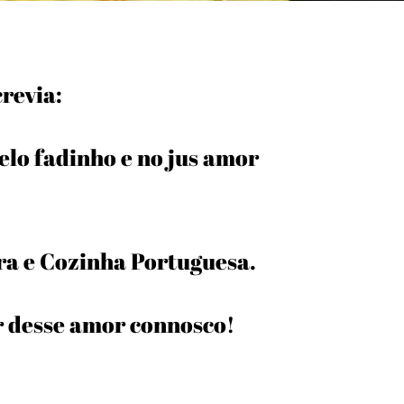
crevia:
lo fadinho e no jus amor
a e Cozinha Portuguesa.
r desse amor connosco!