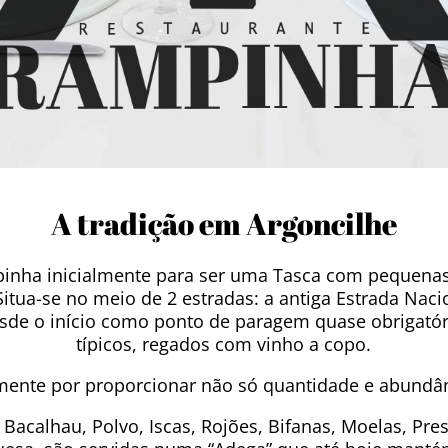
A tradição em Argoncilhe
mpinha inicialmente para ser uma Tasca com pequen
Situa-se no meio de 2 estradas: a antiga Estrada Nacio
u desde o início como ponto de paragem quase obrigat
típicos, regados com vinho a copo.
mente por proporcionar não só quantidade e abundâ
Bacalhau, Polvo, Iscas, Rojões, Bifanas, Moelas, Pres