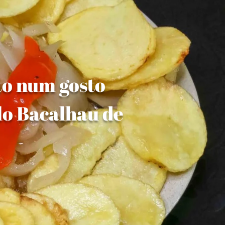
to num gosto
lo Bacalhau de