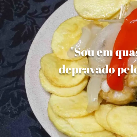
"Sou em quas
depravado pelo