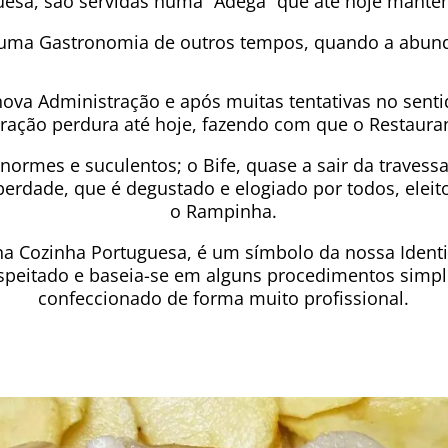
esa, são servidas numa “Adega” que até hoje mantém 
 uma Gastronomia de outros tempos, quando a abund
va Administração e após muitas tentativas no sentid
stração perdura até hoje, fazendo com que o Restaur
enormes e suculentos; o Bife, quase a sair da travessa
erdade, que é degustado e elogiado por todos, eleit
o Rampinha.
na Cozinha Portuguesa, é um símbolo da nossa Ident
espeitado e baseia-se em alguns procedimentos sim
confeccionado de forma muito profissional.