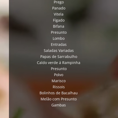
Prego
Panado
Vitela
Fígado
Bifana
Presunto
Lombo
Entradas
Saladas Variadas
Papas de Sarrabulho
Caldo verde á Rampinha
Presunto
Polvo
Marisco
Rissois
Bolinhos de Bacalhau
Melão com Presunto
Gambas