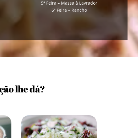
5ª Feira – Massa à Lavrador
6ª Feira – Rancho
ção lhe dá?