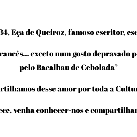
4, Eça de Queiroz, famoso escritor, es
rancês… exceto num gosto depravado pe
pelo Bacalhau de Cebolada”
tilhamos desse amor por toda a Cultur
ece, venha conhecer-nos e compartilha