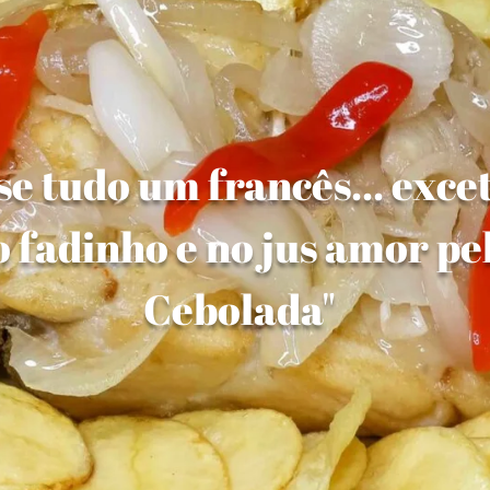
e tudo um francês... exce
 fadinho e no jus amor pe
Cebolada"