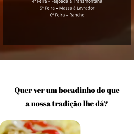
4ª Feira – Feijoada à Transmontana
5ª Feira – Massa à Lavrador
6ª Feira – Rancho
Quer ver um bocadinho do que
a nossa tradição lhe dá?