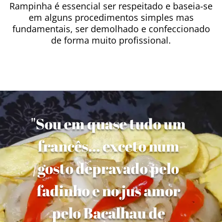
Rampinha é essencial ser respeitado e baseia-se
em alguns procedimentos simples mas
fundamentais, ser demolhado e confeccionado
de forma muito profissional.
"Sou em quase tudo um
francês... exceto num
gosto depravado pelo
fadinho e no jus amor
pelo Bacalhau de