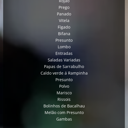
Rojão
Prego
Panado
Vitela
Fígado
Bifana
Presunto
Lombo
Entradas
Saladas Variadas
Papas de Sarrabulho
Caldo verde á Rampinha
Presunto
Polvo
Marisco
Rissois
Bolinhos de Bacalhau
Melão com Presunto
Gambas