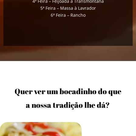
4ª Feira – Feijoada à Transmontana
5ª Feira – Massa à Lavrador
6ª Feira – Rancho
Quer ver um bocadinho do que
a nossa tradição lhe dá?