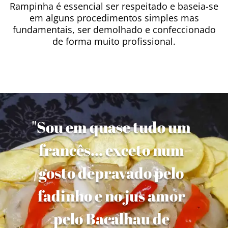
Rampinha é essencial ser respeitado e baseia-se
em alguns procedimentos simples mas
fundamentais, ser demolhado e confeccionado
de forma muito profissional.
"Sou em quase tudo um
francês... exceto num
gosto depravado pelo
fadinho e no jus amor
pelo Bacalhau de