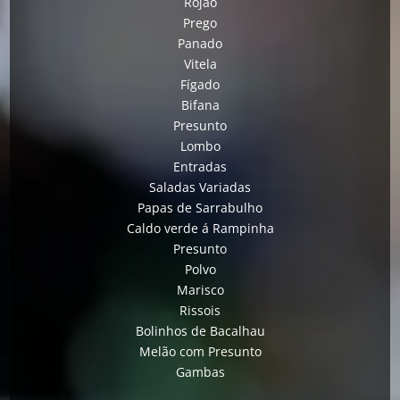
Rojão
Prego
Panado
Vitela
Fígado
Bifana
Presunto
Lombo
Entradas
Saladas Variadas
Papas de Sarrabulho
Caldo verde á Rampinha
Presunto
Polvo
Marisco
Rissois
Bolinhos de Bacalhau
Melão com Presunto
Gambas