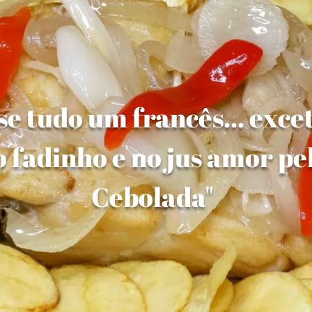
e tudo um francês... exce
 fadinho e no jus amor pe
Cebolada"