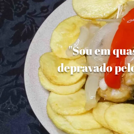
"Sou em quas
depravado pelo