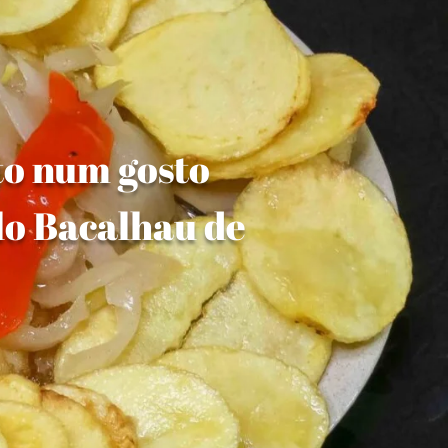
to num gosto
lo Bacalhau de