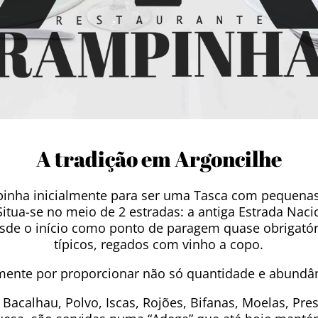
A tradição em Argoncilhe
mpinha inicialmente para ser uma Tasca com pequen
Situa-se no meio de 2 estradas: a antiga Estrada Nacio
u desde o início como ponto de paragem quase obrigat
típicos, regados com vinho a copo.
mente por proporcionar não só quantidade e abundâ
Bacalhau, Polvo, Iscas, Rojões, Bifanas, Moelas, Pres