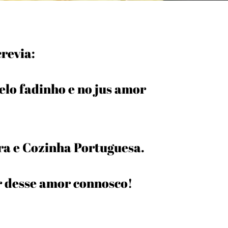
crevia:
lo fadinho e no jus amor
a e Cozinha Portuguesa.
r desse amor connosco!