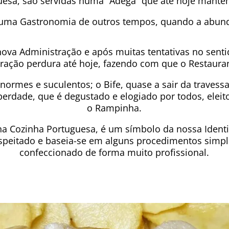
esa, são servidas numa “Adega” que até hoje mantém 
 uma Gastronomia de outros tempos, quando a abund
va Administração e após muitas tentativas no sentid
stração perdura até hoje, fazendo com que o Restaur
enormes e suculentos; o Bife, quase a sair da travessa
erdade, que é degustado e elogiado por todos, eleit
o Rampinha.
na Cozinha Portuguesa, é um símbolo da nossa Ident
espeitado e baseia-se em alguns procedimentos sim
confeccionado de forma muito profissional.