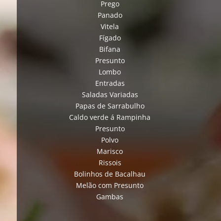
Prego
Panado
Vitela
Fígado
Bifana
Presunto
Lombo
Entradas
Saladas Variadas
Papas de Sarrabulho
Caldo verde á Rampinha
Presunto
Polvo
Marisco
Rissois
Bolinhos de Bacalhau
Melão com Presunto
Gambas