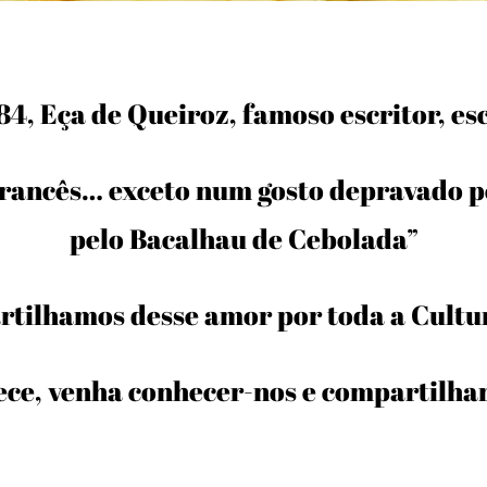
4, Eça de Queiroz, famoso escritor, es
rancês… exceto num gosto depravado pe
pelo Bacalhau de Cebolada”
tilhamos desse amor por toda a Cultur
ece, venha conhecer-nos e compartilha