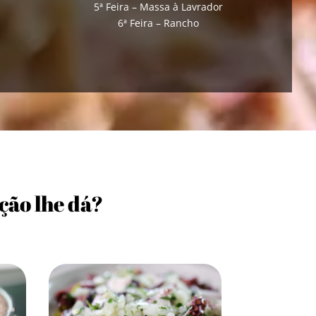
5ª Feira – Massa à Lavrador
6ª Feira – Rancho
ção lhe dá?