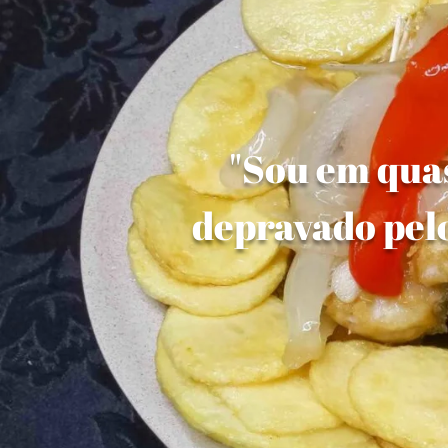
"Sou em quas
depravado pelo