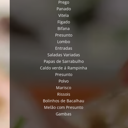
Prego
Panado
Vitela
Fígado
Bifana
Presunto
Lombo
Entradas
Saladas Variadas
Papas de Sarrabulho
Caldo verde á Rampinha
Presunto
Polvo
Marisco
Rissois
Bolinhos de Bacalhau
Melão com Presunto
Gambas