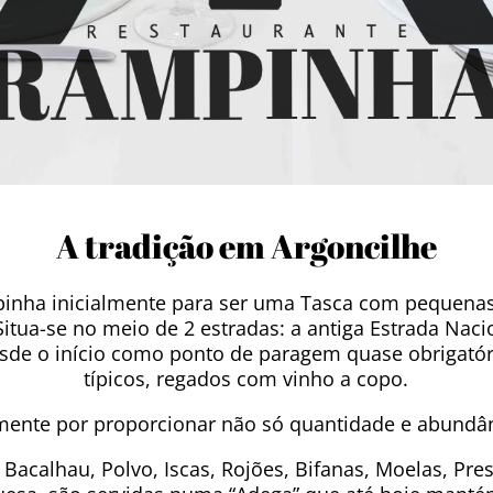
A tradição em Argoncilhe
mpinha inicialmente para ser uma Tasca com pequen
Situa-se no meio de 2 estradas: a antiga Estrada Nacio
u desde o início como ponto de paragem quase obrigat
típicos, regados com vinho a copo.
mente por proporcionar não só quantidade e abundâ
Bacalhau, Polvo, Iscas, Rojões, Bifanas, Moelas, Pres