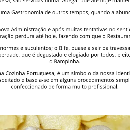
esa, são servidas numa “Adega” que até hoje mantém 
 uma Gastronomia de outros tempos, quando a abund
va Administração e após muitas tentativas no sentid
stração perdura até hoje, fazendo com que o Restaur
enormes e suculentos; o Bife, quase a sair da travessa
erdade, que é degustado e elogiado por todos, eleit
o Rampinha.
na Cozinha Portuguesa, é um símbolo da nossa Ident
espeitado e baseia-se em alguns procedimentos sim
confeccionado de forma muito profissional.