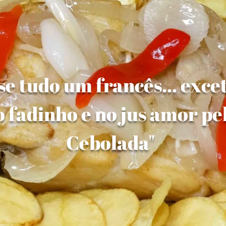
e tudo um francês... exce
 fadinho e no jus amor pe
Cebolada"