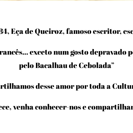
4, Eça de Queiroz, famoso escritor, es
rancês… exceto num gosto depravado pe
pelo Bacalhau de Cebolada”
tilhamos desse amor por toda a Cultur
ece, venha conhecer-nos e compartilha