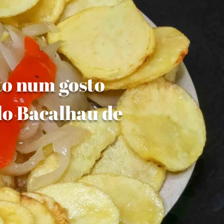
to num gosto
lo Bacalhau de