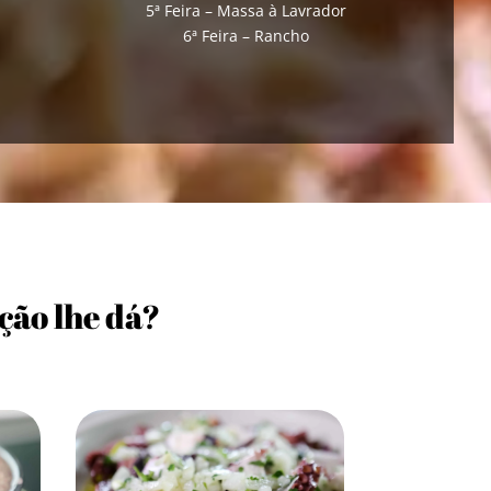
5ª Feira – Massa à Lavrador
6ª Feira – Rancho
ção lhe dá?