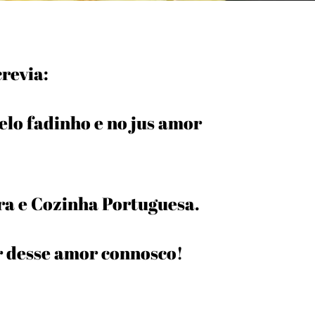
crevia:
lo fadinho e no jus amor
a e Cozinha Portuguesa.
r desse amor connosco!