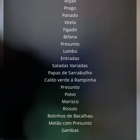
Rojão
Prego
Panado
Vitela
Fígado
Bifana
Presunto
Lombo
Entradas
Saladas Variadas
Papas de Sarrabulho
Caldo verde á Rampinha
Presunto
Polvo
Marisco
Rissois
Bolinhos de Bacalhau
Melão com Presunto
Gambas