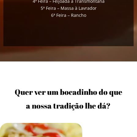
4ª Feira – Feijoada à Transmontana
5ª Feira – Massa à Lavrador
6ª Feira – Rancho
Quer ver um bocadinho do que
a nossa tradição lhe dá?