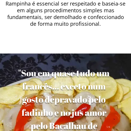
Rampinha é essencial ser respeitado e baseia-se
em alguns procedimentos simples mas
fundamentais, ser demolhado e confeccionado
de forma muito profissional.
"Sou em quase tudo um
francês... exceto num
gosto depravado pelo
fadinho e no jus amor
pelo Bacalhau de