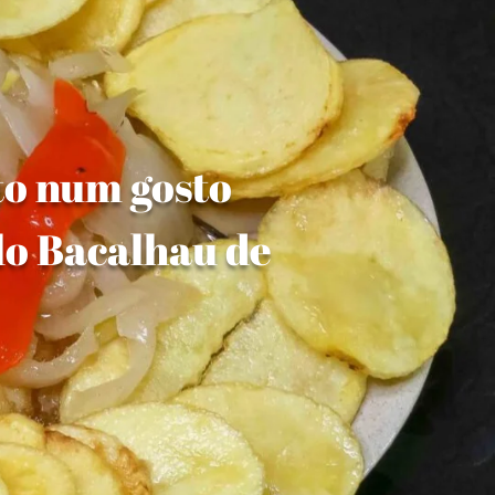
to num gosto
lo Bacalhau de