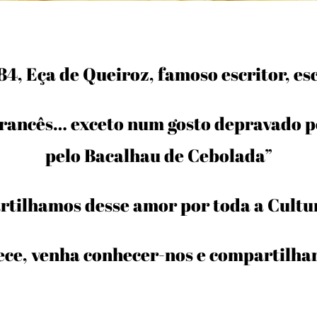
4, Eça de Queiroz, famoso escritor, es
rancês… exceto num gosto depravado pe
pelo Bacalhau de Cebolada”
tilhamos desse amor por toda a Cultur
ece, venha conhecer-nos e compartilha