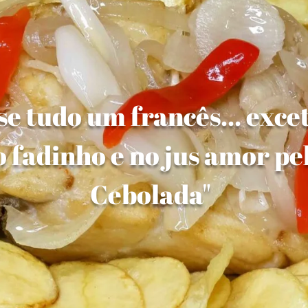
e tudo um francês... exce
 fadinho e no jus amor pe
Cebolada"