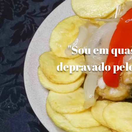
"Sou em quas
depravado pelo