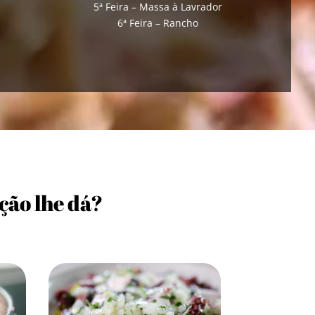
5ª Feira – Massa à Lavrador
6ª Feira – Rancho
ção lhe dá?