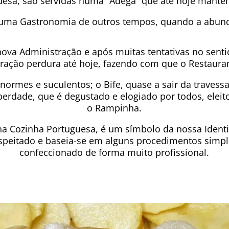
esa, são servidas numa “Adega” que até hoje mantém 
 uma Gastronomia de outros tempos, quando a abund
va Administração e após muitas tentativas no sentid
stração perdura até hoje, fazendo com que o Restaur
enormes e suculentos; o Bife, quase a sair da travessa
erdade, que é degustado e elogiado por todos, eleit
o Rampinha.
na Cozinha Portuguesa, é um símbolo da nossa Ident
espeitado e baseia-se em alguns procedimentos sim
confeccionado de forma muito profissional.