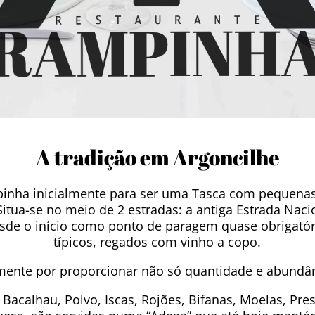
A tradição em Argoncilhe
mpinha inicialmente para ser uma Tasca com pequen
Situa-se no meio de 2 estradas: a antiga Estrada Nacio
u desde o início como ponto de paragem quase obrigat
típicos, regados com vinho a copo.
mente por proporcionar não só quantidade e abundâ
Bacalhau, Polvo, Iscas, Rojões, Bifanas, Moelas, Pres