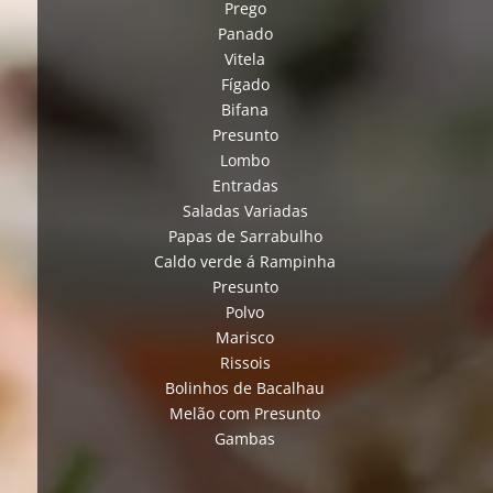
Prego
Panado
Vitela
Fígado
Bifana
Presunto
Lombo
Entradas
Saladas Variadas
Papas de Sarrabulho
Caldo verde á Rampinha
Presunto
Polvo
Marisco
Rissois
Bolinhos de Bacalhau
Melão com Presunto
Gambas