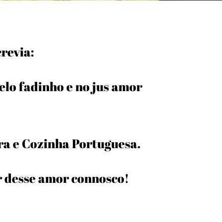
crevia:
lo fadinho e no jus amor
a e Cozinha Portuguesa.
r desse amor connosco!