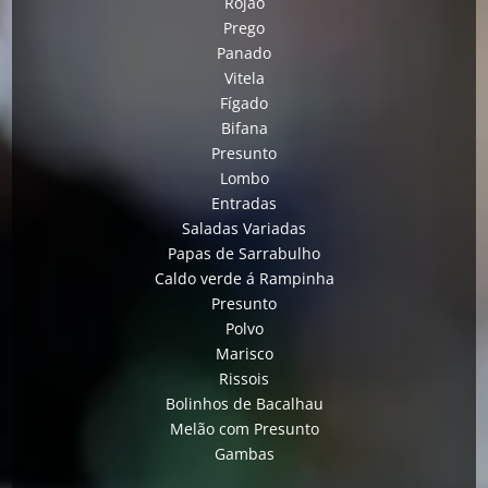
Rojão
Prego
Panado
Vitela
Fígado
Bifana
Presunto
Lombo
Entradas
Saladas Variadas
Papas de Sarrabulho
Caldo verde á Rampinha
Presunto
Polvo
Marisco
Rissois
Bolinhos de Bacalhau
Melão com Presunto
Gambas