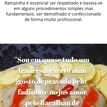
Rampinha é essencial ser respeitado e baseia-se
em alguns procedimentos simples mas
fundamentais, ser demolhado e confeccionado
de forma muito profissional.
"Sou em quase tudo um
francês... exceto num
gosto depravado pelo
fadinho e no jus amor
pelo Bacalhau de