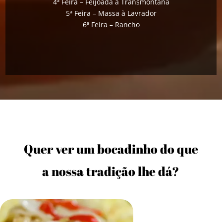
4ª Feira – Feijoada à Transmontana
5ª Feira – Massa à Lavrador
6ª Feira – Rancho
Quer ver um bocadinho do que
a nossa tradição lhe dá?