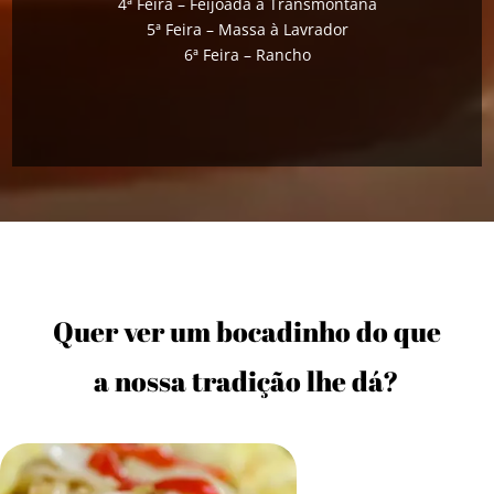
4ª Feira – Feijoada à Transmontana
5ª Feira – Massa à Lavrador
6ª Feira – Rancho
Quer ver um bocadinho do que
a nossa tradição lhe dá?