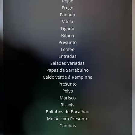
Rojão
Prego
Panado
Vitela
Fígado
Bifana
Presunto
Lombo
Entradas
Saladas Variadas
Papas de Sarrabulho
Caldo verde á Rampinha
Presunto
Polvo
Marisco
Rissois
Bolinhos de Bacalhau
Melão com Presunto
Gambas