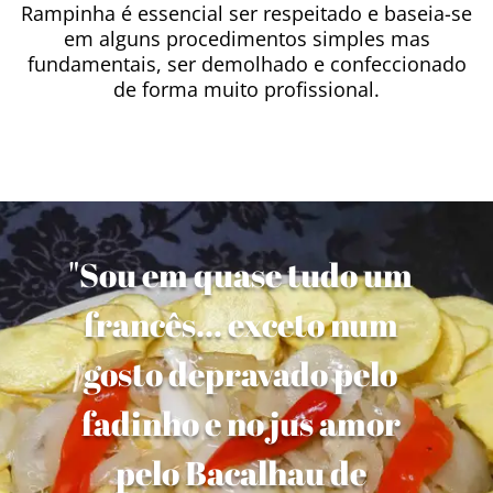
Rampinha é essencial ser respeitado e baseia-se
em alguns procedimentos simples mas
fundamentais, ser demolhado e confeccionado
de forma muito profissional.
"Sou em quase tudo um
francês... exceto num
gosto depravado pelo
fadinho e no jus amor
pelo Bacalhau de