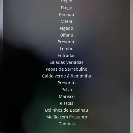
Rojão
Prego
Panado
Vitela
Fígado
Bifana
Presunto
Lombo
Entradas
Saladas Variadas
Papas de Sarrabulho
Caldo verde á Rampinha
Presunto
Polvo
Marisco
Rissois
Bolinhos de Bacalhau
Melão com Presunto
Gambas