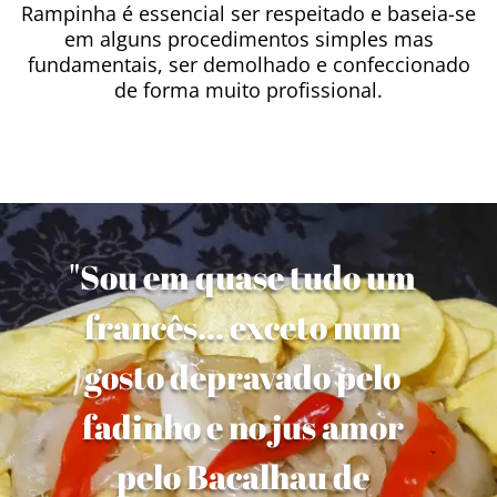
Rampinha é essencial ser respeitado e baseia-se
em alguns procedimentos simples mas
fundamentais, ser demolhado e confeccionado
de forma muito profissional.
"Sou em quase tudo um
francês... exceto num
gosto depravado pelo
fadinho e no jus amor
pelo Bacalhau de