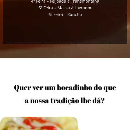
4ª Feira – Feijoada à Transmontana
5ª Feira – Massa à Lavrador
6ª Feira – Rancho
Quer ver um bocadinho do que
a nossa tradição lhe dá?