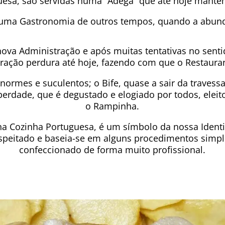
esa, são servidas numa “Adega” que até hoje mantém 
 uma Gastronomia de outros tempos, quando a abund
va Administração e após muitas tentativas no sentid
stração perdura até hoje, fazendo com que o Restaur
enormes e suculentos; o Bife, quase a sair da travessa
erdade, que é degustado e elogiado por todos, eleit
o Rampinha.
na Cozinha Portuguesa, é um símbolo da nossa Ident
espeitado e baseia-se em alguns procedimentos sim
confeccionado de forma muito profissional.