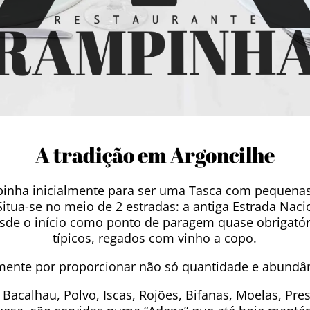
A tradição em Argoncilhe
mpinha inicialmente para ser uma Tasca com pequen
Situa-se no meio de 2 estradas: a antiga Estrada Nacio
u desde o início como ponto de paragem quase obrigat
típicos, regados com vinho a copo.
mente por proporcionar não só quantidade e abundâ
Bacalhau, Polvo, Iscas, Rojões, Bifanas, Moelas, Pres