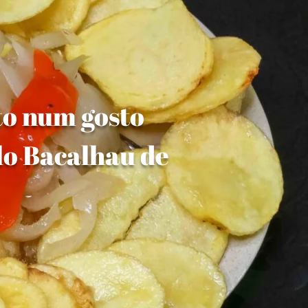
to num gosto
lo Bacalhau de