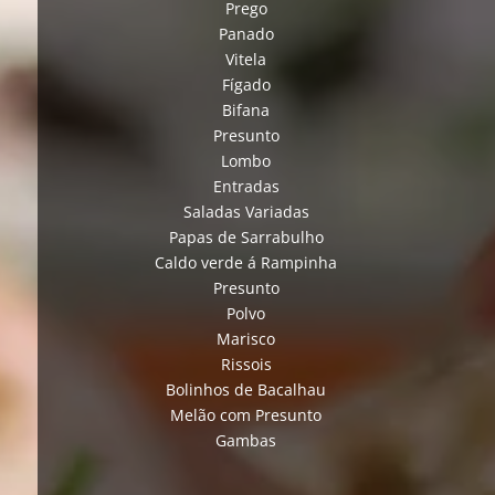
Prego
Panado
Vitela
Fígado
Bifana
Presunto
Lombo
Entradas
Saladas Variadas
Papas de Sarrabulho
Caldo verde á Rampinha
Presunto
Polvo
Marisco
Rissois
Bolinhos de Bacalhau
Melão com Presunto
Gambas