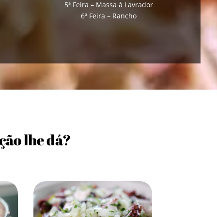
5ª Feira – Massa à Lavrador
6ª Feira – Rancho
ção lhe dá?