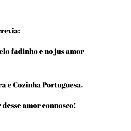
crevia:
lo fadinho e no jus amor
a e Cozinha Portuguesa.
r desse amor connosco!