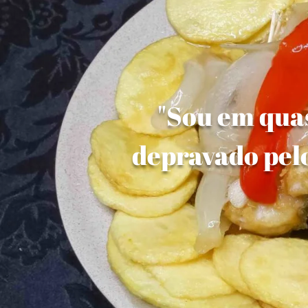
"Sou em quas
depravado pelo