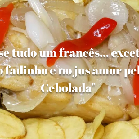
e tudo um francês... exce
 fadinho e no jus amor pe
Cebolada"