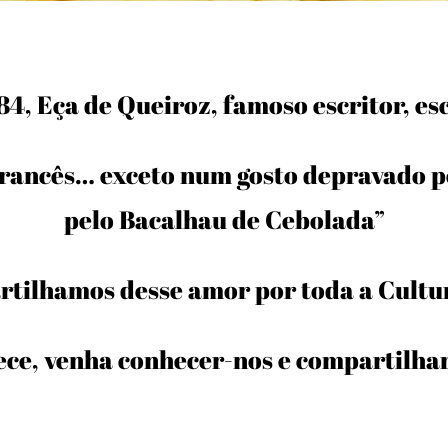
4, Eça de Queiroz, famoso escritor, es
rancês… exceto num gosto depravado pe
pelo Bacalhau de Cebolada”
tilhamos desse amor por toda a Cultur
ece, venha conhecer-nos e compartilha