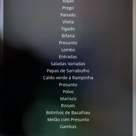
Rojão
Prego
Panado
Vitela
Fígado
Bifana
Presunto
Lombo
Entradas
Saladas Variadas
Papas de Sarrabulho
Caldo verde á Rampinha
Presunto
Polvo
Marisco
Rissois
Bolinhos de Bacalhau
Melão com Presunto
Gambas