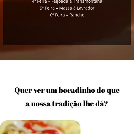
4ª Feira – Feijoada à Transmontana
5ª Feira – Massa à Lavrador
6ª Feira – Rancho
Quer ver um bocadinho do que
a nossa tradição lhe dá?