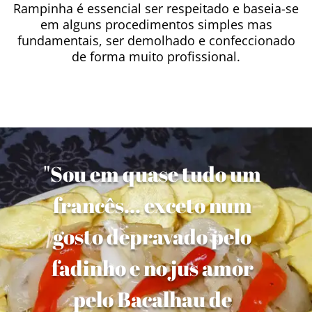
Rampinha é essencial ser respeitado e baseia-se
em alguns procedimentos simples mas
fundamentais, ser demolhado e confeccionado
de forma muito profissional.
"Sou em quase tudo um
francês... exceto num
gosto depravado pelo
fadinho e no jus amor
pelo Bacalhau de