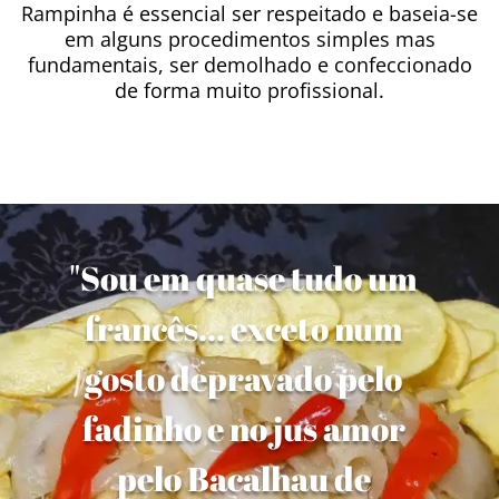
Rampinha é essencial ser respeitado e baseia-se
em alguns procedimentos simples mas
fundamentais, ser demolhado e confeccionado
de forma muito profissional.
"Sou em quase tudo um
francês... exceto num
gosto depravado pelo
fadinho e no jus amor
pelo Bacalhau de