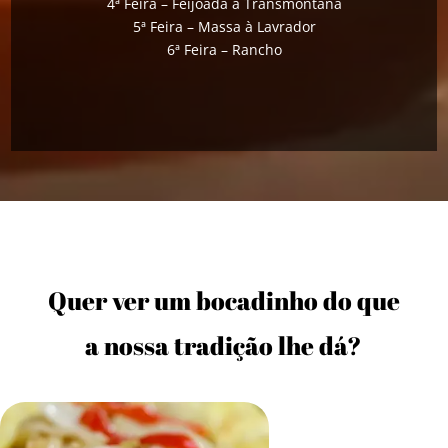
4ª Feira – Feijoada à Transmontana
5ª Feira – Massa à Lavrador
6ª Feira – Rancho
Quer ver um bocadinho do que
a nossa tradição lhe dá?