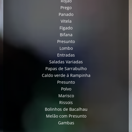
Rojão
Prego
Panado
Vitela
Fígado
Bifana
Presunto
Lombo
Entradas
Saladas Variadas
Papas de Sarrabulho
Caldo verde á Rampinha
Presunto
Polvo
Marisco
Rissois
Bolinhos de Bacalhau
Melão com Presunto
Gambas