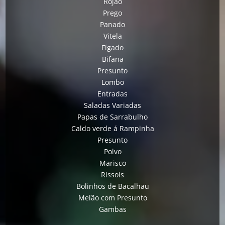
Rojão
Prego
Panado
Vitela
Fígado
Bifana
Presunto
Lombo
Entradas
Saladas Variadas
Papas de Sarrabulho
Caldo verde á Rampinha
Presunto
Polvo
Marisco
Rissois
Bolinhos de Bacalhau
Melão com Presunto
Gambas