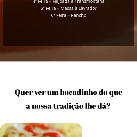
4ª Feira – Feijoada à Transmontana
5ª Feira – Massa à Lavrador
6ª Feira – Rancho
Quer ver um bocadinho do que
a nossa tradição lhe dá?