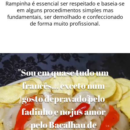
Rampinha é essencial ser respeitado e baseia-se
em alguns procedimentos simples mas
fundamentais, ser demolhado e confeccionado
de forma muito profissional.
"Sou em quase tudo um
francês... exceto num
gosto depravado pelo
fadinho e no jus amor
pelo Bacalhau de