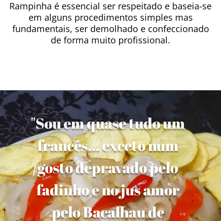
Rampinha é essencial ser respeitado e baseia-se
em alguns procedimentos simples mas
fundamentais, ser demolhado e confeccionado
de forma muito profissional.
"Sou em quase tudo um
francês... exceto num
gosto depravado pelo
fadinho e no jus amor
pelo Bacalhau de