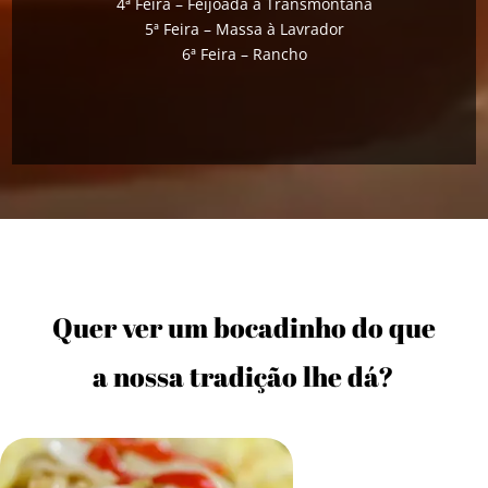
4ª Feira – Feijoada à Transmontana
5ª Feira – Massa à Lavrador
6ª Feira – Rancho
Quer ver um bocadinho do que
a nossa tradição lhe dá?