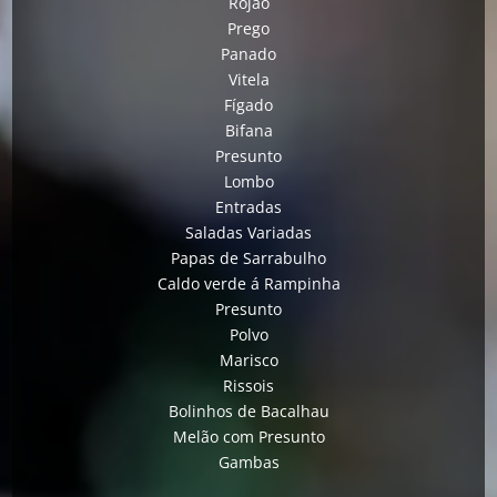
Rojão
Prego
Panado
Vitela
Fígado
Bifana
Presunto
Lombo
Entradas
Saladas Variadas
Papas de Sarrabulho
Caldo verde á Rampinha
Presunto
Polvo
Marisco
Rissois
Bolinhos de Bacalhau
Melão com Presunto
Gambas