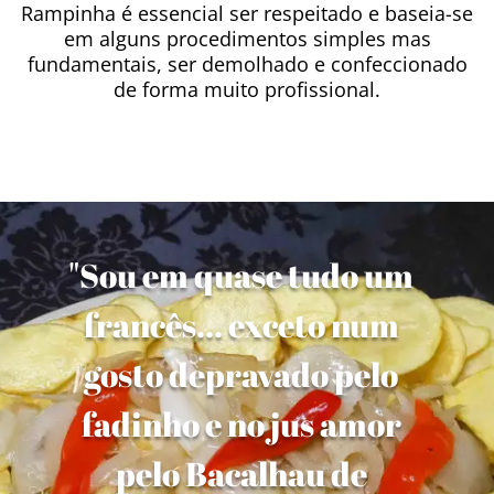
Rampinha é essencial ser respeitado e baseia-se
em alguns procedimentos simples mas
fundamentais, ser demolhado e confeccionado
de forma muito profissional.
"Sou em quase tudo um
francês... exceto num
gosto depravado pelo
fadinho e no jus amor
pelo Bacalhau de