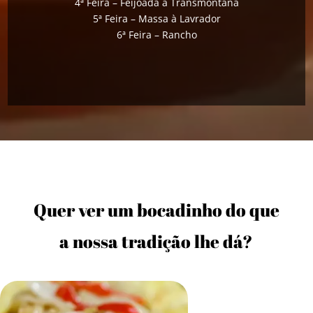
4ª Feira – Feijoada à Transmontana
5ª Feira – Massa à Lavrador
6ª Feira – Rancho
Quer ver um bocadinho do que
a nossa tradição lhe dá?