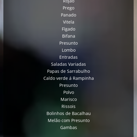
Rojão
Prego
Panado
Vitela
Fígado
Bifana
Presunto
Lombo
Entradas
Saladas Variadas
Papas de Sarrabulho
Caldo verde á Rampinha
Presunto
Polvo
Marisco
Rissois
Bolinhos de Bacalhau
Melão com Presunto
Gambas