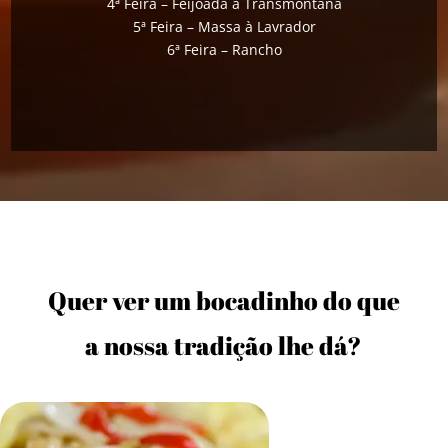
4ª Feira – Feijoada à Transmontana
5ª Feira – Massa à Lavrador
6ª Feira – Rancho
Quer ver um bocadinho do que
a nossa tradição lhe dá?