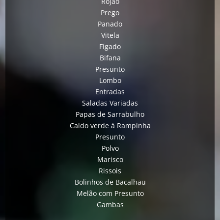
Rojão
Prego
Panado
Vitela
Fígado
Bifana
Presunto
Lombo
Entradas
Saladas Variadas
Papas de Sarrabulho
Caldo verde á Rampinha
Presunto
Polvo
Marisco
Rissois
Bolinhos de Bacalhau
Melão com Presunto
Gambas