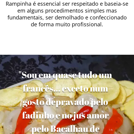
Rampinha é essencial ser respeitado e baseia-se
em alguns procedimentos simples mas
fundamentais, ser demolhado e confeccionado
de forma muito profissional.
"Sou em quase tudo um
francês... exceto num
gosto depravado pelo
fadinho e no jus amor
pelo Bacalhau de