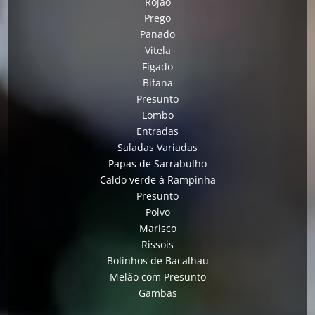
Rojão
Prego
Panado
Vitela
Fígado
Bifana
Presunto
Lombo
Entradas
Saladas Variadas
Papas de Sarrabulho
Caldo verde á Rampinha
Presunto
Polvo
Marisco
Rissois
Bolinhos de Bacalhau
Melão com Presunto
Gambas