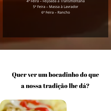
4ª Feira – Feijoada à Transmontana
5ª Feira – Massa à Lavrador
6ª Feira – Rancho
Quer ver um bocadinho do que
a nossa tradição lhe dá?