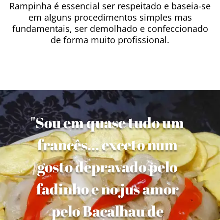
Rampinha é essencial ser respeitado e baseia-se
em alguns procedimentos simples mas
fundamentais, ser demolhado e confeccionado
de forma muito profissional.
"Sou em quase tudo um
francês... exceto num
gosto depravado pelo
fadinho e no jus amor
pelo Bacalhau de