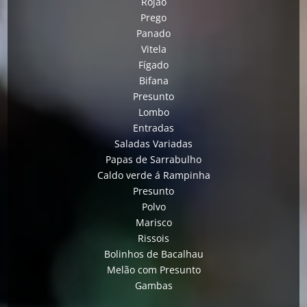
Rojão
Prego
Panado
Vitela
Fígado
Bifana
Presunto
Lombo
Entradas
Saladas Variadas
Papas de Sarrabulho
Caldo verde á Rampinha
Presunto
Polvo
Marisco
Rissois
Bolinhos de Bacalhau
Melão com Presunto
Gambas