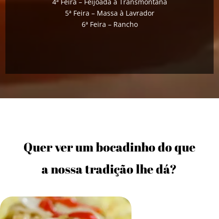
4ª Feira – Feijoada à Transmontana
5ª Feira – Massa à Lavrador
6ª Feira – Rancho
Quer ver um bocadinho do que
a nossa tradição lhe dá?