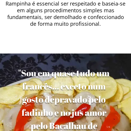
Rampinha é essencial ser respeitado e baseia-se
em alguns procedimentos simples mas
fundamentais, ser demolhado e confeccionado
de forma muito profissional.
"Sou em quase tudo um
francês... exceto num
gosto depravado pelo
fadinho e no jus amor
pelo Bacalhau de