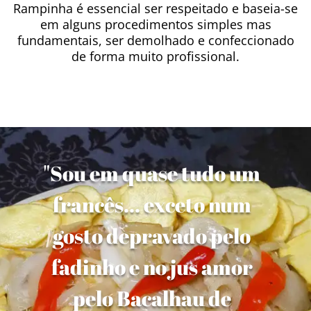
Rampinha é essencial ser respeitado e baseia-se
em alguns procedimentos simples mas
fundamentais, ser demolhado e confeccionado
de forma muito profissional.
"Sou em quase tudo um
francês... exceto num
gosto depravado pelo
fadinho e no jus amor
pelo Bacalhau de