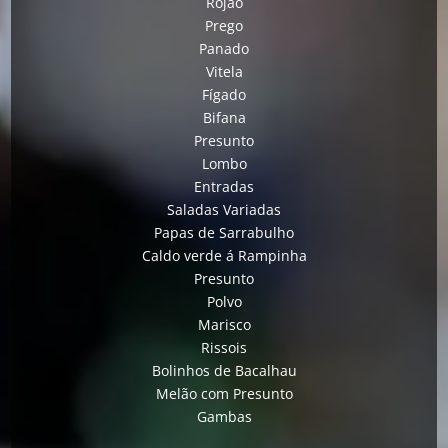
Rojão
Prego
Panado
Vitela
Fígado
Bifana
Presunto
Lombo
Entradas
Saladas Variadas
Papas de Sarrabulho
Caldo verde á Rampinha
Presunto
Polvo
Marisco
Rissois
Bolinhos de Bacalhau
Melão com Presunto
Gambas