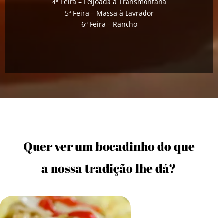
4ª Feira – Feijoada à Transmontana
5ª Feira – Massa à Lavrador
6ª Feira – Rancho
Quer ver um bocadinho do que
a nossa tradição lhe dá?