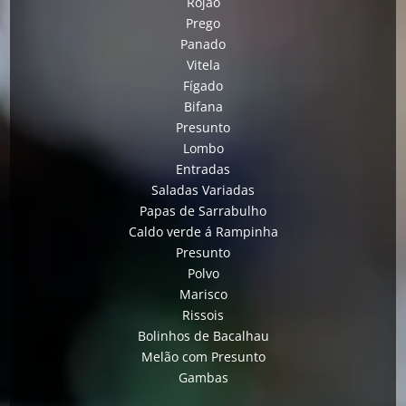
Rojão
Prego
Panado
Vitela
Fígado
Bifana
Presunto
Lombo
Entradas
Saladas Variadas
Papas de Sarrabulho
Caldo verde á Rampinha
Presunto
Polvo
Marisco
Rissois
Bolinhos de Bacalhau
Melão com Presunto
Gambas