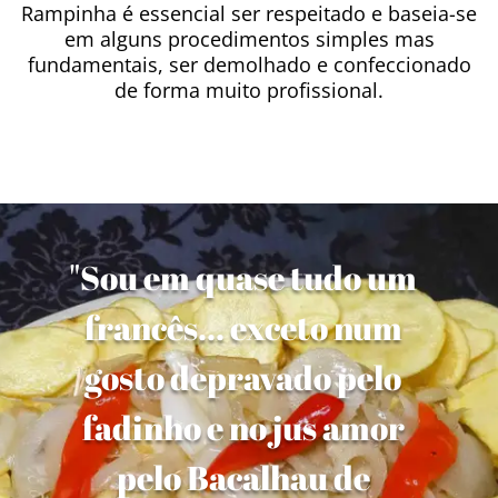
Rampinha é essencial ser respeitado e baseia-se
em alguns procedimentos simples mas
fundamentais, ser demolhado e confeccionado
de forma muito profissional.
"Sou em quase tudo um
francês... exceto num
gosto depravado pelo
fadinho e no jus amor
pelo Bacalhau de