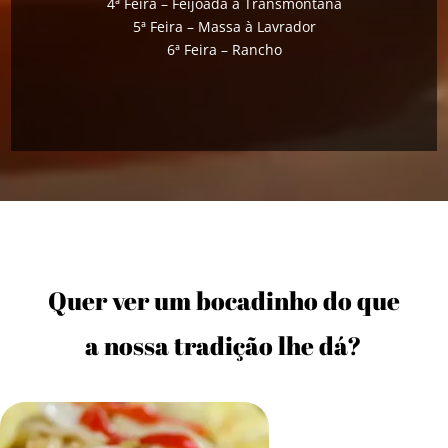
4ª Feira – Feijoada à Transmontana
5ª Feira – Massa à Lavrador
6ª Feira – Rancho
Quer ver um bocadinho do que
a nossa tradição lhe dá?