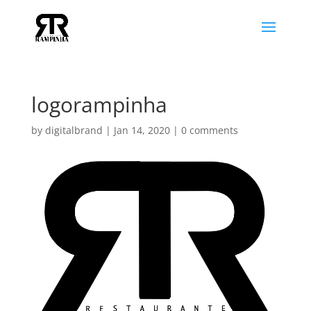
logorampinha
by
digitalbrand
|
Jan 14, 2020
|
0 comments